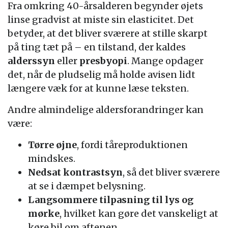
Fra omkring 40-årsalderen begynder øjets
linse gradvist at miste sin elasticitet. Det
betyder, at det bliver sværere at stille skarpt
på ting tæt på – en tilstand, der kaldes
alderssyn
eller
presbyopi
. Mange opdager
det, når de pludselig må holde avisen lidt
længere væk for at kunne læse teksten.
Andre almindelige aldersforandringer kan
være:
Tørre øjne
, fordi tåreproduktionen
mindskes.
Nedsat kontrastsyn
, så det bliver sværere
at se i dæmpet belysning.
Langsommere tilpasning til lys og
mørke
, hvilket kan gøre det vanskeligt at
køre bil om aftenen.