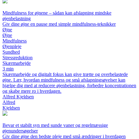
Mindfulness for øjnene – sådan kan afslapning mindske
øjenbelastning
Giv dine øjne en pause med simple mindfulness-teknikker
Øjne
Øjne
Mindfulness
Øjenpleje
Sundhed
Stressreduktion
Skærmarbejde
3 min
Skærmarbejde og digitalt fokus kan give trætte og overbelastede
øjne. Lær, hvordan mindfulness og små afslapningsøvelser kan
hjælpe dig med at reducere øjenbelastning, forbedre koncentrationen
og skabe mere ro i hverdagen.
Alfred Kjeldsen
Alfred
Kjeldsen
Bevar et stabilt syn med sunde vaner og regelmæssige
øjenundersøgelser
Giv dine øjne den bedste pleje med små ændringer i hverdagen