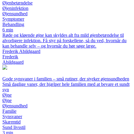
Øjenbetændelse
Øjeninfektion
Øjensundhed
Symptomer
Behandling
6 min
Røde og kløende øjne kan skyldes alt fra mild øjenbetændelse til
alvorligere infektion. Få styr på forskellene, så du ved, hvornår du
kan behandle selv – og hvornår du bør søge læge.
Frederik Abildgaard
Frederik
Abildgaard
Gode synsvaner i familien – små rutiner, der styrker øjensundheden
Små daglige vaner, der hjælper hele familien med at bevare et sundt
syn
Øjne
Øjne
Øjensundhed
Familie
Synsvaner
Skærmtid
Sund livsstil
3 min