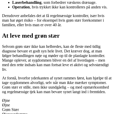
Laserbehandling
, som forbedrer væskens drænage.
Operation
, hvis trykket ikke kan kontrolleres på anden vis.
Derudover anbefales det at få regelmæssige kontroller, især hvis
man har øget risiko – for eksempel hvis grøn stær forekommer i
familien, eller hvis man er over 40 år.
At leve med grøn stær
Selvom grøn stær ikke kan helbredes, kan de fleste med tidlig
diagnose bevare et godt syn hele livet. Det kræver dog, at man
følger behandlingen nøje og møder op til de planlagte kontroller.
Mange oplever, at sygdommen bliver en del af hverdagen – men
med den rette indsats kan man fortsat leve et aktivt og selvstændigt
liv.
At forstå, hvorfor yderkanten af synet rammes først, kan hjælpe til at
tage sygdommen alvorligt, selv når man ikke mærker symptomer.
Grøn stær er stille, men ikke uundgåelig – og med opmærksomhed
og regelmæssige tjek kan man bevare synet langt ind i fremtiden.
Øjne
Øjne
Grøn Stær