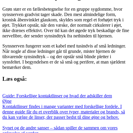
Grøn stær er en fællesbetegnelse for en gruppe sygdomme, hvor
synsnerven gradvist tager skade. Den mest almindelige form,
kronisk åbenvinklet glaukom, skyldes som regel et forhøjet tryk i
øjet. Trykket opstår, når den væske, der normalt cirkulerer i øjet,
ikke drænes effektivt. Over tid kan det øgede tryk beskadige de fine
nervefibre, der sender synsindtryk fra nethinden til hjernen.
Synsnerven fungerer som et kabel med tusindvis af små ledninger.
Når nogle af disse ledninger går til grunde, mister hjernen de
tilsvarende synsindtryk – og der opstår små blinde pletter i
synsfeltet. I begyndelsen er de så små og perifere, at man sjældent
bemærker dem.
Læs også:
Guide: Forskellige kontaktlinser og hvad der adskiller dem
Øjne
Kontaktlinser findes i mange varianter med forskellige fordele. I
denne guide får du et overblik over typer, materialer og brands, så
du kan vælge de linser, der passer bedst til dine øjne og behov.
Synet og de andre sanser – sådan spiller de sammen om vores