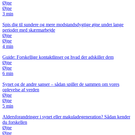
Øjne
Øjne
3 min
Spis dig til sundere og mere modstandsdygtige øjne under lange
perioder med skærmarbejde
Øjne
Øjne
4 min
Guide: Forskellige kontaktlinser og hvad der adskiller dem
Øjne
Øjne
6 min
Synet og de andre sanser – sådan spiller de sammen om vores
oplevelse af verden
Øjne
Øjne
5 min
Aldersforandringer i synet eller makuladegeneration? Sådan kender
du forskellen
Øjne
Øjne