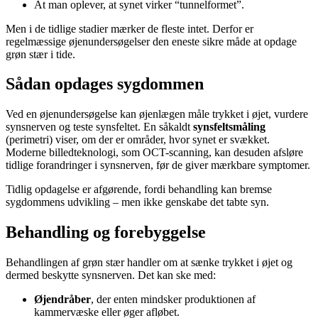
At man oplever, at synet virker “tunnelformet”.
Men i de tidlige stadier mærker de fleste intet. Derfor er
regelmæssige øjenundersøgelser den eneste sikre måde at opdage
grøn stær i tide.
Sådan opdages sygdommen
Ved en øjenundersøgelse kan øjenlægen måle trykket i øjet, vurdere
synsnerven og teste synsfeltet. En såkaldt
synsfeltsmåling
(perimetri) viser, om der er områder, hvor synet er svækket.
Moderne billedteknologi, som OCT-scanning, kan desuden afsløre
tidlige forandringer i synsnerven, før de giver mærkbare symptomer.
Tidlig opdagelse er afgørende, fordi behandling kan bremse
sygdommens udvikling – men ikke genskabe det tabte syn.
Behandling og forebyggelse
Behandlingen af grøn stær handler om at sænke trykket i øjet og
dermed beskytte synsnerven. Det kan ske med:
Øjendråber
, der enten mindsker produktionen af
kammervæske eller øger afløbet.