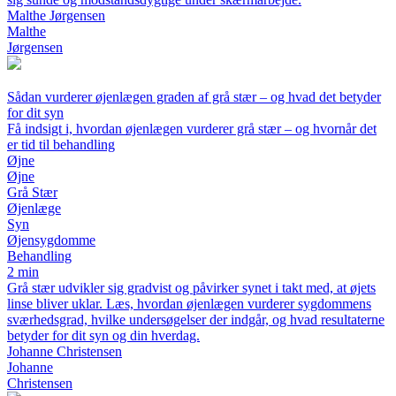
Malthe Jørgensen
Malthe
Jørgensen
Sådan vurderer øjenlægen graden af grå stær – og hvad det betyder
for dit syn
Få indsigt i, hvordan øjenlægen vurderer grå stær – og hvornår det
er tid til behandling
Øjne
Øjne
Grå Stær
Øjenlæge
Syn
Øjensygdomme
Behandling
2 min
Grå stær udvikler sig gradvist og påvirker synet i takt med, at øjets
linse bliver uklar. Læs, hvordan øjenlægen vurderer sygdommens
sværhedsgrad, hvilke undersøgelser der indgår, og hvad resultaterne
betyder for dit syn og din hverdag.
Johanne Christensen
Johanne
Christensen