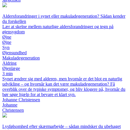
Aldersforandringer i synet eller makuladegeneration? Sådan kender
du forskellen
Lær at skelne mellem naturlige aldersforandringer og tegn på
øjensygdom
Øjne
Øjne
Syn
Øjensundhed
Makuladegeneration
Aldring
Øjenlæge
3 min
Synet ændrer sig med alderen, men hvornår er det blot en naturlig
udvikling – og hvornår kan det være makuladegeneration? Få
overblik over de typiske symptomer, og bliv klogere på, hvornår du
bør søge hjælp for at bevare et klart syn.
Johanne Christensen
Johanne
Christensen
Lysfølsomhed efter skærmarbejde – sådan mindsker du ubehaget