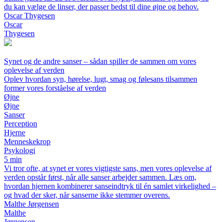
du kan vælge de linser, der passer bedst til dine øjne og behov.
Oscar Thygesen
Oscar
Thygesen
Synet og de andre sanser – sådan spiller de sammen om vores
oplevelse af verden
Oplev hvordan syn, hørelse, lugt, smag og følesans tilsammen
former vores forståelse af verden
Øjne
Øjne
Sanser
Perception
Hjerne
Menneskekrop
Psykologi
5 min
Vi tror ofte, at synet er vores vigtigste sans, men vores oplevelse af
verden opstår først, når alle sanser arbejder sammen. Læs om,
hvordan hjernen kombinerer sanseindtryk til én samlet virkelighed –
og hvad der sker, når sanserne ikke stemmer overens.
Malthe Jørgensen
Malthe
Jørgensen