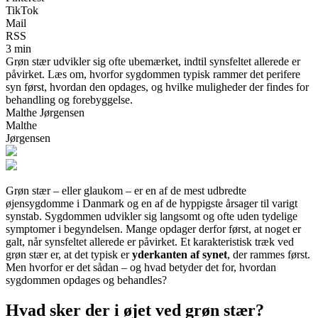
TikTok
Mail
RSS
3 min
Grøn stær udvikler sig ofte ubemærket, indtil synsfeltet allerede er
påvirket. Læs om, hvorfor sygdommen typisk rammer det perifere
syn først, hvordan den opdages, og hvilke muligheder der findes for
behandling og forebyggelse.
Malthe Jørgensen
Malthe
Jørgensen
Grøn stær – eller glaukom – er en af de mest udbredte
øjensygdomme i Danmark og en af de hyppigste årsager til varigt
synstab. Sygdommen udvikler sig langsomt og ofte uden tydelige
symptomer i begyndelsen. Mange opdager derfor først, at noget er
galt, når synsfeltet allerede er påvirket. Et karakteristisk træk ved
grøn stær er, at det typisk er
yderkanten af synet
, der rammes først.
Men hvorfor er det sådan – og hvad betyder det for, hvordan
sygdommen opdages og behandles?
Hvad sker der i øjet ved grøn stær?