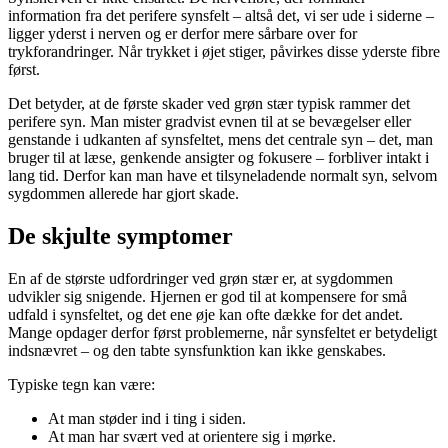
information fra det perifere synsfelt – altså det, vi ser ude i siderne –
ligger yderst i nerven og er derfor mere sårbare over for
trykforandringer. Når trykket i øjet stiger, påvirkes disse yderste fibre
først.
Det betyder, at de første skader ved grøn stær typisk rammer det
perifere syn. Man mister gradvist evnen til at se bevægelser eller
genstande i udkanten af synsfeltet, mens det centrale syn – det, man
bruger til at læse, genkende ansigter og fokusere – forbliver intakt i
lang tid. Derfor kan man have et tilsyneladende normalt syn, selvom
sygdommen allerede har gjort skade.
De skjulte symptomer
En af de største udfordringer ved grøn stær er, at sygdommen
udvikler sig snigende. Hjernen er god til at kompensere for små
udfald i synsfeltet, og det ene øje kan ofte dække for det andet.
Mange opdager derfor først problemerne, når synsfeltet er betydeligt
indsnævret – og den tabte synsfunktion kan ikke genskabes.
Typiske tegn kan være:
At man støder ind i ting i siden.
At man har svært ved at orientere sig i mørke.