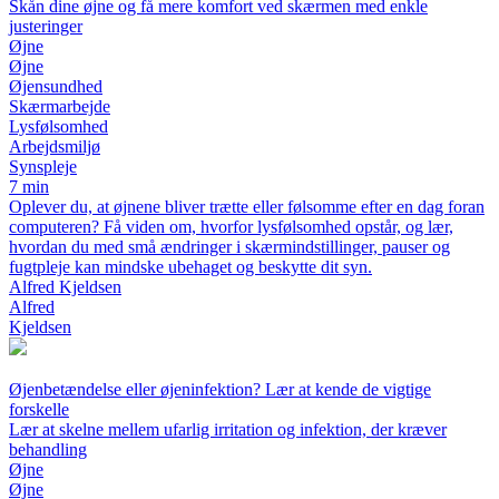
Skån dine øjne og få mere komfort ved skærmen med enkle
justeringer
Øjne
Øjne
Øjensundhed
Skærmarbejde
Lysfølsomhed
Arbejdsmiljø
Synspleje
7 min
Oplever du, at øjnene bliver trætte eller følsomme efter en dag foran
computeren? Få viden om, hvorfor lysfølsomhed opstår, og lær,
hvordan du med små ændringer i skærmindstillinger, pauser og
fugtpleje kan mindske ubehaget og beskytte dit syn.
Alfred Kjeldsen
Alfred
Kjeldsen
Øjenbetændelse eller øjeninfektion? Lær at kende de vigtige
forskelle
Lær at skelne mellem ufarlig irritation og infektion, der kræver
behandling
Øjne
Øjne