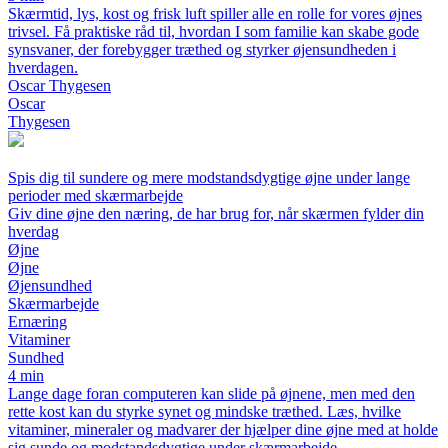
Skærmtid, lys, kost og frisk luft spiller alle en rolle for vores øjnes
trivsel. Få praktiske råd til, hvordan I som familie kan skabe gode
synsvaner, der forebygger træthed og styrker øjensundheden i
hverdagen.
Oscar Thygesen
Oscar
Thygesen
Spis dig til sundere og mere modstandsdygtige øjne under lange
perioder med skærmarbejde
Giv dine øjne den næring, de har brug for, når skærmen fylder din
hverdag
Øjne
Øjne
Øjensundhed
Skærmarbejde
Ernæring
Vitaminer
Sundhed
4 min
Lange dage foran computeren kan slide på øjnene, men med den
rette kost kan du styrke synet og mindske træthed. Læs, hvilke
vitaminer, mineraler og madvarer der hjælper dine øjne med at holde
sig sunde og modstandsdygtige under skærmarbejde.