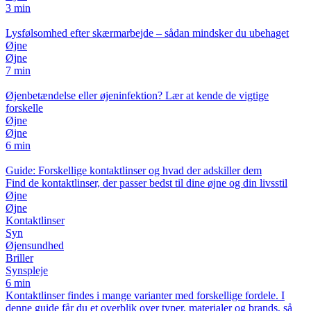
3 min
Lysfølsomhed efter skærmarbejde – sådan mindsker du ubehaget
Øjne
Øjne
7 min
Øjenbetændelse eller øjeninfektion? Lær at kende de vigtige
forskelle
Øjne
Øjne
6 min
Guide: Forskellige kontaktlinser og hvad der adskiller dem
Find de kontaktlinser, der passer bedst til dine øjne og din livsstil
Øjne
Øjne
Kontaktlinser
Syn
Øjensundhed
Briller
Synspleje
6 min
Kontaktlinser findes i mange varianter med forskellige fordele. I
denne guide får du et overblik over typer, materialer og brands, så