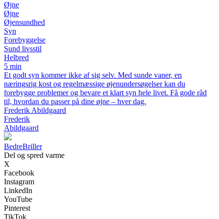
Øjne
Øjne
Øjensundhed
Syn
Forebyggelse
Sund livsstil
Helbred
5 min
Et godt syn kommer ikke af sig selv. Med sunde vaner, en
næringsrig kost og regelmæssige øjenundersøgelser kan du
forebygge problemer og bevare et klart syn hele livet. Få gode råd
til, hvordan du passer på dine øjne – hver dag.
Frederik Abildgaard
Frederik
Abildgaard
Bedre
Briller
Del og spred varme
X
Facebook
Instagram
LinkedIn
YouTube
Pinterest
TikTok