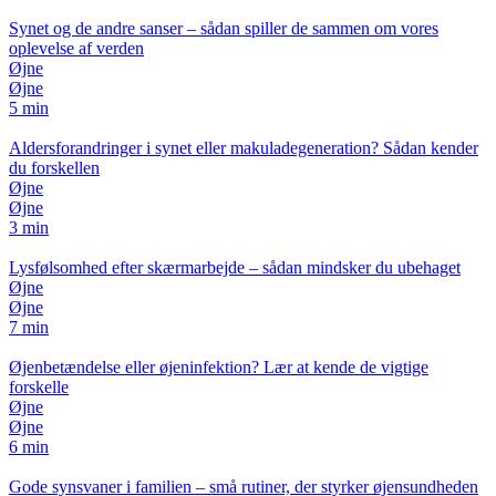
Synet og de andre sanser – sådan spiller de sammen om vores
oplevelse af verden
Øjne
Øjne
5 min
Aldersforandringer i synet eller makuladegeneration? Sådan kender
du forskellen
Øjne
Øjne
3 min
Lysfølsomhed efter skærmarbejde – sådan mindsker du ubehaget
Øjne
Øjne
7 min
Øjenbetændelse eller øjeninfektion? Lær at kende de vigtige
forskelle
Øjne
Øjne
6 min
Gode synsvaner i familien – små rutiner, der styrker øjensundheden