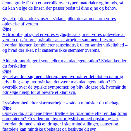
denne guide får du et overblik over typer, materialer og brands, så
du kan vælge de linser, der passer bedst til dine øjne og behov.
Synet og de andre sanser – sådan spiller de sammen om vores
oplevelse af verden
Øjne
Vi tror ofte, at synet er vores vigtigste sans, men vores oplevelse af
verden opstår først, når alle sanser arbejder sammen. Læs om,
hvordan hjernen kombinerer sanseindtryk til én samlet virkelighed –
og hvad der sker, når sanserne ikke stemmer overens.
Aldersforandringer i synet eller makuladegeneration? Sådan kender
du forskellen
Øjne
Synet ændrer sig med alderen, men hvornår er det blot en naturlig
udvikling – og hvornår kan det være makuladegeneration? Få
overblik over de typiske symptomer, og bliv klogere på, hvornår du
bør søge hjælp for at bevare et klart syn.
Lysfølsomhed efter skærmarbejde – sådan mindsker du ubehaget
Øjne
Oplever du, at øjnene bliver trætte eller følsomme efter en dag foran
computeren? Få viden om, hvorfor lysfølsomhed opstår, og lær,
hvordan du med små ændringer i skærmindstillinger, pauser og
fugtpleje kan mindske ubehaget og beskytte dit syn.