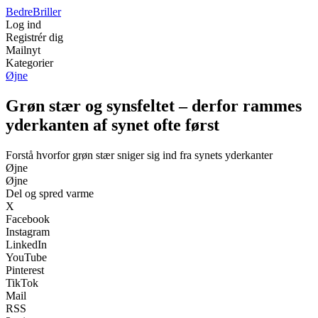
Bedre
Briller
Log ind
Registrér dig
Mailnyt
Kategorier
Øjne
Grøn stær og synsfeltet – derfor rammes
yderkanten af synet ofte først
Forstå hvorfor grøn stær sniger sig ind fra synets yderkanter
Øjne
Øjne
Del og spred varme
X
Facebook
Instagram
LinkedIn
YouTube
Pinterest
TikTok
Mail
RSS