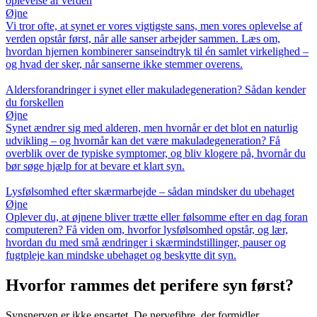
oplevelse af verden
Øjne
Vi tror ofte, at synet er vores vigtigste sans, men vores oplevelse af
verden opstår først, når alle sanser arbejder sammen. Læs om,
hvordan hjernen kombinerer sanseindtryk til én samlet virkelighed –
og hvad der sker, når sanserne ikke stemmer overens.
Aldersforandringer i synet eller makuladegeneration? Sådan kender
du forskellen
Øjne
Synet ændrer sig med alderen, men hvornår er det blot en naturlig
udvikling – og hvornår kan det være makuladegeneration? Få
overblik over de typiske symptomer, og bliv klogere på, hvornår du
bør søge hjælp for at bevare et klart syn.
Lysfølsomhed efter skærmarbejde – sådan mindsker du ubehaget
Øjne
Oplever du, at øjnene bliver trætte eller følsomme efter en dag foran
computeren? Få viden om, hvorfor lysfølsomhed opstår, og lær,
hvordan du med små ændringer i skærmindstillinger, pauser og
fugtpleje kan mindske ubehaget og beskytte dit syn.
Hvorfor rammes det perifere syn først?
Synsnerven er ikke ensartet. De nervefibre, der formidler