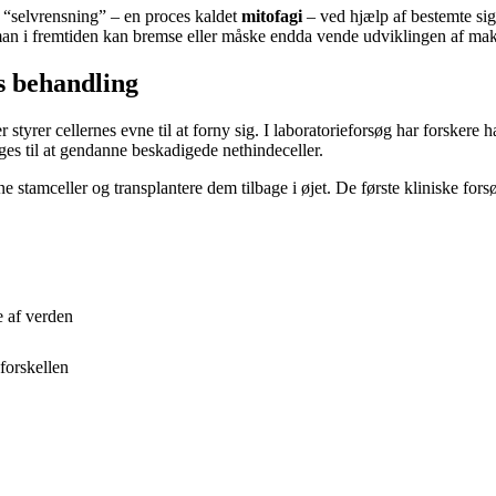
en “selvrensning” – en proces kaldet
mitofagi
– ved hjælp af bestemte sig
 man i fremtiden kan bremse eller måske endda vende udviklingen af ma
s behandling
tyrer cellernes evne til at forny sig. I laboratorieforsøg har forskere h
ges til at gendanne beskadigede nethindeceller.
stamceller og transplantere dem tilbage i øjet. De første kliniske forsøg
e af verden
forskellen