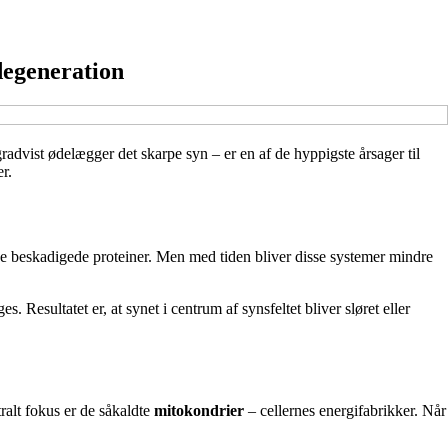
degeneration
advist ødelægger det skarpe syn – er en af de hyppigste årsager til
r.
ne beskadigede proteiner. Men med tiden bliver disse systemer mindre
esultatet er, at synet i centrum af synsfeltet bliver sløret eller
tralt fokus er de såkaldte
mitokondrier
– cellernes energifabrikker. Når