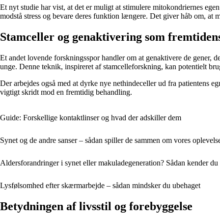
Et nyt studie har vist, at det er muligt at stimulere mitokondriernes eg
modstå stress og bevare deres funktion længere. Det giver håb om, at
Stamceller og genaktivering som fremtiden
Et andet lovende forskningsspor handler om at genaktivere de gener, der s
unge. Denne teknik, inspireret af stamcelleforskning, kan potentielt bru
Der arbejdes også med at dyrke nye nethindeceller ud fra patientens egne 
vigtigt skridt mod en fremtidig behandling.
Guide: Forskellige kontaktlinser og hvad der adskiller dem
Synet og de andre sanser – sådan spiller de sammen om vores oplevels
Aldersforandringer i synet eller makuladegeneration? Sådan kender du 
Lysfølsomhed efter skærmarbejde – sådan mindsker du ubehaget
Betydningen af livsstil og forebyggelse