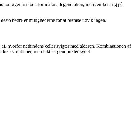
e motion øger risikoen for makuladegeneration, mens en kost rig på
 desto bedre er mulighederne for at bremse udviklingen.
en af, hvorfor nethindens celler svigter med alderen. Kombinationen af
indrer symptomer, men faktisk genopretter synet.