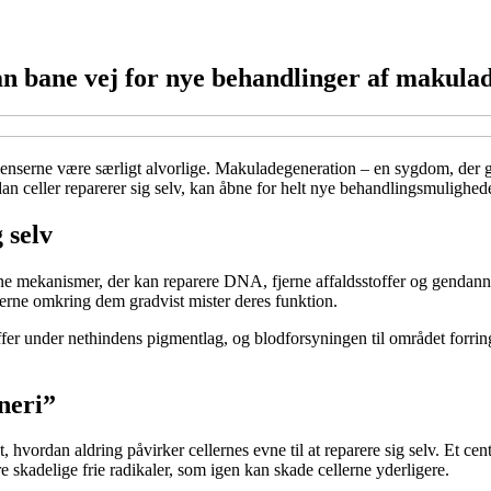
kan bane vej for nye behandlinger af makula
venserne være særligt alvorlige. Makuladegeneration – en sygdom, der gr
an celler reparerer sig selv, kan åbne for helt nye behandlingsmulighede
 selv
erne mekanismer, der kan reparere DNA, fjerne affaldsstoffer og gendan
llerne omkring dem gradvist mister deres funktion.
under nethindens pigmentlag, og blodforsyningen til området forringes. R
neri”
t, hvordan aldring påvirker cellernes evne til at reparere sig selv. Et cen
 skadelige frie radikaler, som igen kan skade cellerne yderligere.