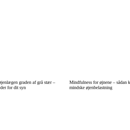
øjenlægen graden af grå stær –
Mindfulness for øjnene – sådan 
der for dit syn
mindske øjenbelastning