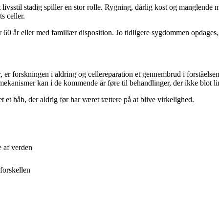
 livsstil stadig spiller en stor rolle. Rygning, dårlig kost og manglend
s celler.
 60 år eller med familiær disposition. Jo tidligere sygdommen opdages,
r, er forskningen i aldring og cellereparation et gennembrud i forståels
mekanismer kan i de kommende år føre til behandlinger, der ikke blot l
et håb, der aldrig før har været tættere på at blive virkelighed.
e af verden
forskellen