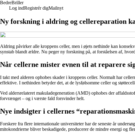
Bedre
Briller
Log ind
Registrér dig
Mailnyt
Ny forskning i aldring og cellereparation 
Aldring påvirker alle kroppens celler, men i øjets nethinde kan konsek
synstab blandt ældre. Nu peger ny forskning på, at forståelsen af, hvord
Når cellerne mister evnen til at reparere sig
I takt med alderen ophobes skader i kroppens celler. Normalt har cell
effektive. I nethinden betyder det, at de lysfølsomme celler og støttece
Ved aldersrelateret makuladegeneration (AMD) ophobes der affaldsstoffer 
forvrænget – og i værste fald forsvinder helt.
Nye indsigter i cellernes “reparationsmaski
Forskere fra flere internationale universiteter har de seneste år undersøg
mitokondrierne bliver beskadigede, producerer de mindre energi og flere