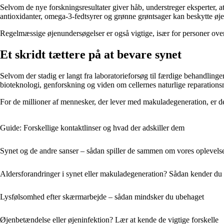
Selvom de nye forskningsresultater giver håb, understreger eksperter, at
antioxidanter, omega-3-fedtsyrer og grønne grøntsager kan beskytte øjet
Regelmæssige øjenundersøgelser er også vigtige, især for personer over
Et skridt tættere på at bevare synet
Selvom der stadig er langt fra laboratorieforsøg til færdige behandlinge
bioteknologi, genforskning og viden om cellernes naturlige reparations
For de millioner af mennesker, der lever med makuladegeneration, er det 
Guide: Forskellige kontaktlinser og hvad der adskiller dem
Synet og de andre sanser – sådan spiller de sammen om vores oplevels
Aldersforandringer i synet eller makuladegeneration? Sådan kender du 
Lysfølsomhed efter skærmarbejde – sådan mindsker du ubehaget
Øjenbetændelse eller øjeninfektion? Lær at kende de vigtige forskelle