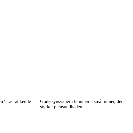
on? Lær at kende
Gode synsvaner i familien – små rutiner, der
styrker øjensundheden