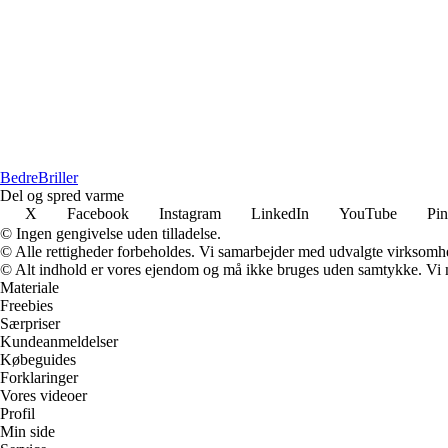
Bedre
Briller
Del og spred varme
X
Facebook
Instagram
LinkedIn
YouTube
Pin
© Ingen gengivelse uden tilladelse.
© Alle rettigheder forbeholdes. Vi samarbejder med udvalgte virksomhed
© Alt indhold er vores ejendom og må ikke bruges uden samtykke. Vi mod
Materiale
Freebies
Særpriser
Kundeanmeldelser
Købeguides
Forklaringer
Vores videoer
Profil
Min side