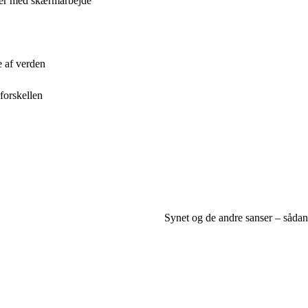
oder med skærmarbejde
e af verden
forskellen
Synet og de andre sanser – sådan