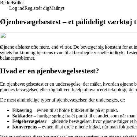
Bedre
Briller
Log ind
Registrér dig
Mailnyt
Øjenbevægelsestest – et pålideligt værktøj 
Øjnene afslører ofte mere, end vi tror. De bevæger sig konstant for at
synets funktion og hjernens evne til at bearbejde visuelle indtryk. Test
balanceproblemer.
Hvad er en øjenbevægelsestest?
En øjenbevægelsestest er en undersøgelse, der måler, hvordan øjnene bev
øjnenes bevægelser, eller digitalt ved hjælp af avanceret teknologi, der 
De mest almindelige typer af øjenbevægelser, der undersøges, er:
Fiksering
– evnen til at holde blikket stille på et punkt.
Sakkader
– hurtige spring fra ét punkt til et andet, som når man 
Følgebevægelser
– glidende bevægelser, hvor øjnene følger et b
Konvergens
– evnen til at dreje øjnene indad, når man fokuserer