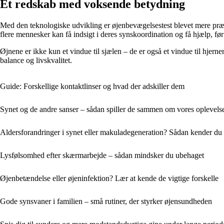
Et redskab med voksende betydning
Med den teknologiske udvikling er øjenbevægelsestest blevet mere præcis
flere mennesker kan få indsigt i deres synskoordination og få hjælp, fø
Øjnene er ikke kun et vindue til sjælen – de er også et vindue til hjer
balance og livskvalitet.
Guide: Forskellige kontaktlinser og hvad der adskiller dem
Synet og de andre sanser – sådan spiller de sammen om vores oplevels
Aldersforandringer i synet eller makuladegeneration? Sådan kender du 
Lysfølsomhed efter skærmarbejde – sådan mindsker du ubehaget
Øjenbetændelse eller øjeninfektion? Lær at kende de vigtige forskelle
Gode synsvaner i familien – små rutiner, der styrker øjensundheden