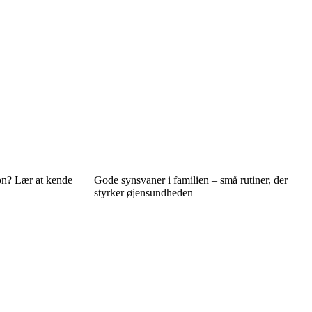
on? Lær at kende
Gode synsvaner i familien – små rutiner, der
styrker øjensundheden