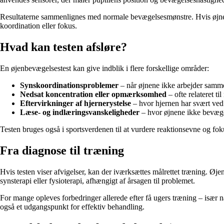
Resultaterne sammenlignes med normale bevægelsesmønstre. Hvis øjnen
koordination eller fokus.
Hvad kan testen afsløre?
En øjenbevægelsestest kan give indblik i flere forskellige områder:
Synskoordinationsproblemer
– når øjnene ikke arbejder samm
Nedsat koncentration eller opmærksomhed
– ofte relateret ti
Eftervirkninger af hjernerystelse
– hvor hjernen har svært ved 
Læse- og indlæringsvanskeligheder
– hvor øjnene ikke bevæge
Testen bruges også i sportsverdenen til at vurdere reaktionsevne og foku
Fra diagnose til træning
Hvis testen viser afvigelser, kan der iværksættes målrettet træning. Ø
synsterapi eller fysioterapi, afhængigt af årsagen til problemet.
For mange opleves forbedringer allerede efter få ugers træning – især n
også et udgangspunkt for effektiv behandling.