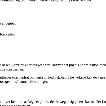
er sammen, og om hjernen bearbejder synsindtrykkene korrekt.
e af verden
forskellen
vi læser, kører bil eller dyrker sport, kræver det præcis koordination me
ntrationsbesvær.
eder eller nedsat opmærksomhed i skolen. Hos voksne kan de være et res
 årsagen til sådanne udfordringer.
bliver bedt om at følge et punkt, der bevæger sig på en skærm eller i r
d med stor præcision.