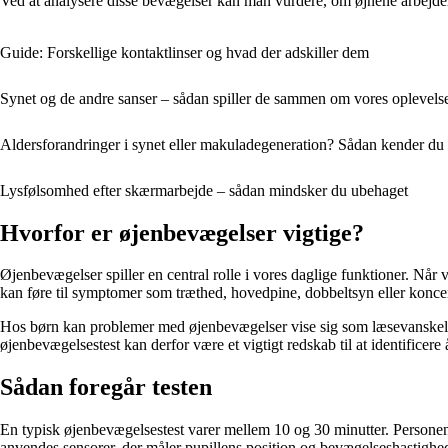
Ved at analysere disse bevægelser kan man vurdere, om øjnene arbejd
Guide: Forskellige kontaktlinser og hvad der adskiller dem
Synet og de andre sanser – sådan spiller de sammen om vores oplevels
Aldersforandringer i synet eller makuladegeneration? Sådan kender du 
Lysfølsomhed efter skærmarbejde – sådan mindsker du ubehaget
Hvorfor er øjenbevægelser vigtige?
Øjenbevægelser spiller en central rolle i vores daglige funktioner. Når 
kan føre til symptomer som træthed, hovedpine, dobbeltsyn eller konce
Hos børn kan problemer med øjenbevægelser vise sig som læsevanskeligh
øjenbevægelsestest kan derfor være et vigtigt redskab til at identificere
Sådan foregår testen
En typisk øjenbevægelsestest varer mellem 10 og 30 minutter. Personen 
anvendes sensorer, der måler pupillens position og bevægelseshastighe