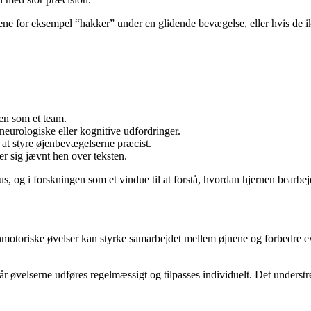
e for eksempel “hakker” under en glidende bevægelse, eller hvis de i
en som et team.
l neurologiske eller kognitive udfordringer.
at styre øjenbevægelserne præcist.
r sig jævnt hen over teksten.
s, og i forskningen som et vindue til at forstå, hvordan hjernen bearbej
jenmotoriske øvelser kan styrke samarbejdet mellem øjnene og forbedre e
år øvelserne udføres regelmæssigt og tilpasses individuelt. Det understr