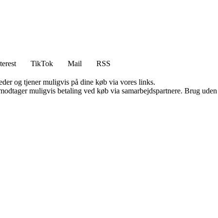
terest
TikTok
Mail
RSS
er og tjener muligvis på dine køb via vores links.
tager muligvis betaling ved køb via samarbejdspartnere. Brug uden till