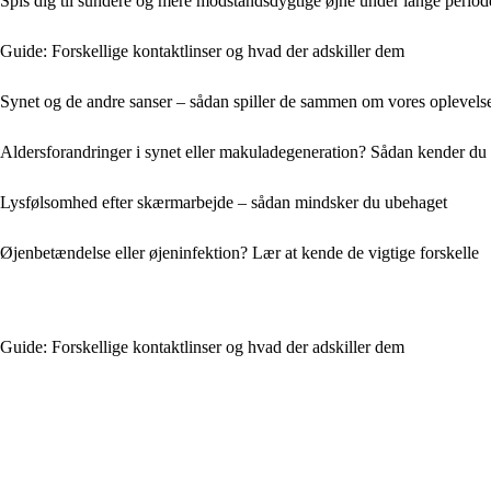
Spis dig til sundere og mere modstandsdygtige øjne under lange peri
Guide: Forskellige kontaktlinser og hvad der adskiller dem
Synet og de andre sanser – sådan spiller de sammen om vores oplevels
Aldersforandringer i synet eller makuladegeneration? Sådan kender du 
Lysfølsomhed efter skærmarbejde – sådan mindsker du ubehaget
Øjenbetændelse eller øjeninfektion? Lær at kende de vigtige forskelle
Guide: Forskellige kontaktlinser og hvad der adskiller dem