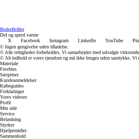
Bedre
Briller
Del og spred varme
X
Facebook
Instagram
LinkedIn
YouTube
Pin
© Ingen gengivelse uden tilladelse.
© Alle rettigheder forbeholdes. Vi samarbejder med udvalgte virksomhed
© Alt indhold er vores ejendom og må ikke bruges uden samtykke. Vi mod
Materiale
Freebies
Særpriser
Kundeanmeldelser
Købeguides
Forklaringer
Vores videoer
Profil
Min side
Service
Belastning
Styrker
Hjælpemidler
Sammenhold