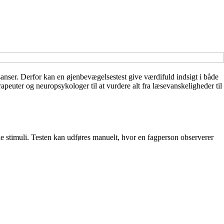
sanser. Derfor kan en øjenbevægelsestest give værdifuld indsigt i både
rapeuter og neuropsykologer til at vurdere alt fra læsevanskeligheder til
lle stimuli. Testen kan udføres manuelt, hvor en fagperson observerer