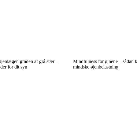
øjenlægen graden af grå stær –
Mindfulness for øjnene – sådan 
der for dit syn
mindske øjenbelastning