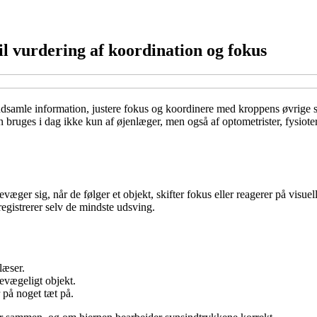
til vurdering af koordination og fokus
 indsamle information, justere fokus og koordinere med kroppens øvrige 
en bruges i dag ikke kun af øjenlæger, men også af optometrister, fysiote
æger sig, når de følger et objekt, skifter fokus eller reagerer på visue
registrerer selv de mindste udsving.
læser.
evægeligt objekt.
 på noget tæt på.