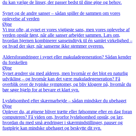
du kan vælge de linser, der passer bedst til dine øjne og behov.
Synet og de andre sanser – sådan spiller de sammen om vores
oplevelse af verden
Øjne
Vi tror ofte, at synet er vores vigtigste sans, men vores oplevelse af
verden opstår først, når alle sanser arbejder sammen. Læs om,
hvordan hjernen kombinerer sanseindtryk til én samlet virkelighed –
og hvad der sker, når sanserne ikke stemmer overens.
Aldersforandringer i synet eller makuladegeneration? Sådan kender
du forskellen
Øjne
Synet ændrer sig med alderen, men hvornår er det blot en naturlig
udvikling – og hvornår kan det være makuladegeneration? Få
overblik over de typiske symptomer, og bliv klogere på, hvornår du
bør søge hjælp for at bevare et klart syn.
Lysfølsomhed efter skærmarbejde – sådan mindsker du ubehaget
Øjne
Oplever du, at øjnene bliver trætte eller følsomme efter en dag foran
computeren? Få viden om, hvorfor lysfølsomhed opstår, og lær,
hvordan du med små ændringer i skærmindstillinger, pauser og
fugtpleje kan mindske ubehaget og beskytte dit syn.