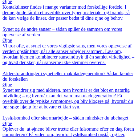
Øjne
Kontaktlinser findes i mange varianter med forskellige fordele. I
denne guide får du et overblik over typer, materialer og brands, så
du kan vælge de linser, der passer bedst til dine øjne og behov.
Synet og de andre sanser – sådan spiller de sammen om vores
oplevelse af verden
Øjne
Vi tror ofte, at synet er vores vigtigste sans, men vores oplevelse af
verden opstår først, når alle sanser arbejder sammen. Læs om,
hvordan hjernen kombinerer sanseindtryk til én samlet virkelighed –
og hvad der sker, når sanserne ikke stemmer overens.
Aldersforandringer i synet eller makuladegeneration? Sådan kender
du forskellen
Øjne
Synet ændrer sig med alderen, men hvornår er det blot en naturlig
udvikling – og hvornår kan det være makuladegeneration? Få
overblik over de typiske symptomer, og bliv klogere på, hvornår du
bør søge hjælp for at bevare et klart syn.
Lysfølsomhed efter skærmarbejde – sådan mindsker du ubehaget
Øjne
Oplever du, at øjnene bliver trætte eller følsomme efter en dag foran
computeren? Få viden om, hvorfor lysfølsomhed opstår, og lær,