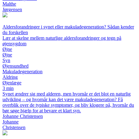
Malthe
Jørgensen
Aldersforandringer i synet eller makuladegeneration? Sådan kender
du forskellen
Lær at skelne mellem naturlige aldersforandringer og tegn på
øjensygdom
Øjne
Øjne
Syn
Øjensundhed
Makuladegeneration
Aldring
Øjenlæge
3 min
Synet ændrer sig med alderen, men hvornår er det blot en naturlig
udvikling – og hvornår kan det være makuladegeneration? Få
overblik over de typiske symptomer, og bliv klogere på, hvornår du
bør søge hjælp for at bevare et klart syn.
Johanne Christensen
Johanne
Christensen