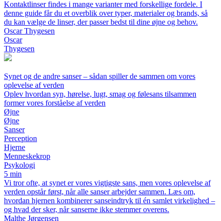
Kontaktlinser findes i mange varianter med forskellige fordele. I
denne guide får du et overblik over typer, materialer og brands, så
du kan vælge de linser, der passer bedst til dine øjne og behov.
Oscar Thygesen
Oscar
Thygesen
Synet og de andre sanser – sådan spiller de sammen om vores
oplevelse af verden
Oplev hvordan syn, hørelse, lugt, smag og følesans tilsammen
former vores forståelse af verden
Øjne
Øjne
Sanser
Perception
Hjerne
Menneskekrop
Psykologi
5 min
Vi tror ofte, at synet er vores vigtigste sans, men vores oplevelse af
verden opstår først, når alle sanser arbejder sammen. Læs om,
hvordan hjernen kombinerer sanseindtryk til én samlet virkelighed –
og hvad der sker, når sanserne ikke stemmer overens.
Malthe Jørgensen