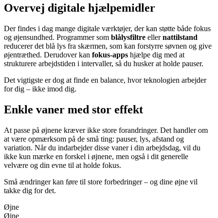
Overvej digitale hjælpemidler
Der findes i dag mange digitale værktøjer, der kan støtte både fokus
og øjensundhed. Programmer som
blålysfiltre
eller
nattilstand
reducerer det blå lys fra skærmen, som kan forstyrre søvnen og give
øjentræthed. Derudover kan
fokus-apps
hjælpe dig med at
strukturere arbejdstiden i intervaller, så du husker at holde pauser.
Det vigtigste er dog at finde en balance, hvor teknologien arbejder
for dig – ikke imod dig.
Enkle vaner med stor effekt
At passe på øjnene kræver ikke store forandringer. Det handler om
at være opmærksom på de små ting: pauser, lys, afstand og
variation. Når du indarbejder disse vaner i din arbejdsdag, vil du
ikke kun mærke en forskel i øjnene, men også i dit generelle
velvære og din evne til at holde fokus.
Små ændringer kan føre til store forbedringer – og dine øjne vil
takke dig for det.
Øjne
Øjne