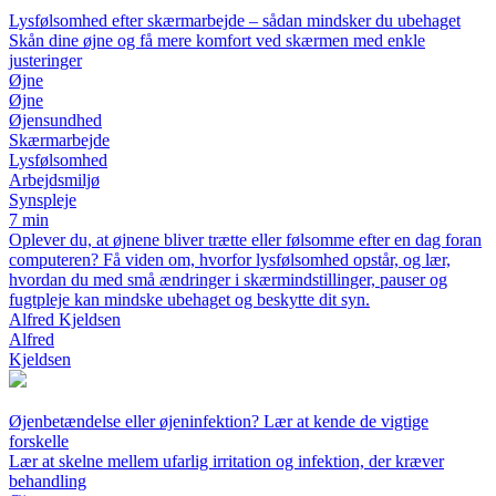
Lysfølsomhed efter skærmarbejde – sådan mindsker du ubehaget
Skån dine øjne og få mere komfort ved skærmen med enkle
justeringer
Øjne
Øjne
Øjensundhed
Skærmarbejde
Lysfølsomhed
Arbejdsmiljø
Synspleje
7 min
Oplever du, at øjnene bliver trætte eller følsomme efter en dag foran
computeren? Få viden om, hvorfor lysfølsomhed opstår, og lær,
hvordan du med små ændringer i skærmindstillinger, pauser og
fugtpleje kan mindske ubehaget og beskytte dit syn.
Alfred Kjeldsen
Alfred
Kjeldsen
Øjenbetændelse eller øjeninfektion? Lær at kende de vigtige
forskelle
Lær at skelne mellem ufarlig irritation og infektion, der kræver
behandling