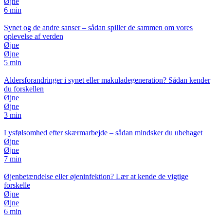
Øjne
6 min
Synet og de andre sanser – sådan spiller de sammen om vores
oplevelse af verden
Øjne
Øjne
5 min
Aldersforandringer i synet eller makuladegeneration? Sådan kender
du forskellen
Øjne
Øjne
3 min
Lysfølsomhed efter skærmarbejde – sådan mindsker du ubehaget
Øjne
Øjne
7 min
Øjenbetændelse eller øjeninfektion? Lær at kende de vigtige
forskelle
Øjne
Øjne
6 min