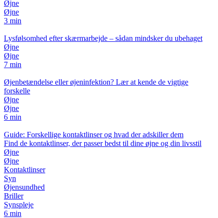
Øjne
Øjne
3 min
Lysfølsomhed efter skærmarbejde – sådan mindsker du ubehaget
Øjne
Øjne
7 min
Øjenbetændelse eller øjeninfektion? Lær at kende de vigtige
forskelle
Øjne
Øjne
6 min
Guide: Forskellige kontaktlinser og hvad der adskiller dem
Find de kontaktlinser, der passer bedst til dine øjne og din livsstil
Øjne
Øjne
Kontaktlinser
Syn
Øjensundhed
Briller
Synspleje
6 min