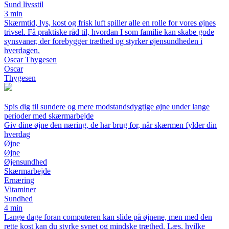
Sund livsstil
3 min
Skærmtid, lys, kost og frisk luft spiller alle en rolle for vores øjnes
trivsel. Få praktiske råd til, hvordan I som familie kan skabe gode
synsvaner, der forebygger træthed og styrker øjensundheden i
hverdagen.
Oscar Thygesen
Oscar
Thygesen
Spis dig til sundere og mere modstandsdygtige øjne under lange
perioder med skærmarbejde
Giv dine øjne den næring, de har brug for, når skærmen fylder din
hverdag
Øjne
Øjne
Øjensundhed
Skærmarbejde
Ernæring
Vitaminer
Sundhed
4 min
Lange dage foran computeren kan slide på øjnene, men med den
rette kost kan du styrke synet og mindske træthed. Læs, hvilke