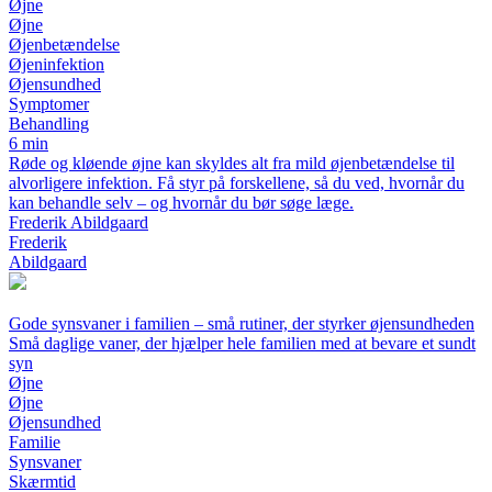
Øjne
Øjne
Øjenbetændelse
Øjeninfektion
Øjensundhed
Symptomer
Behandling
6 min
Røde og kløende øjne kan skyldes alt fra mild øjenbetændelse til
alvorligere infektion. Få styr på forskellene, så du ved, hvornår du
kan behandle selv – og hvornår du bør søge læge.
Frederik Abildgaard
Frederik
Abildgaard
Gode synsvaner i familien – små rutiner, der styrker øjensundheden
Små daglige vaner, der hjælper hele familien med at bevare et sundt
syn
Øjne
Øjne
Øjensundhed
Familie
Synsvaner
Skærmtid