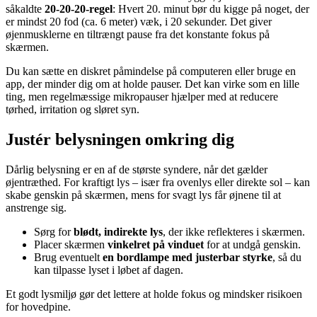
såkaldte
20-20-20-regel
: Hvert 20. minut bør du kigge på noget, der
er mindst 20 fod (ca. 6 meter) væk, i 20 sekunder. Det giver
øjenmusklerne en tiltrængt pause fra det konstante fokus på
skærmen.
Du kan sætte en diskret påmindelse på computeren eller bruge en
app, der minder dig om at holde pauser. Det kan virke som en lille
ting, men regelmæssige mikropauser hjælper med at reducere
tørhed, irritation og sløret syn.
Justér belysningen omkring dig
Dårlig belysning er en af de største syndere, når det gælder
øjentræthed. For kraftigt lys – især fra ovenlys eller direkte sol – kan
skabe genskin på skærmen, mens for svagt lys får øjnene til at
anstrenge sig.
Sørg for
blødt, indirekte lys
, der ikke reflekteres i skærmen.
Placer skærmen
vinkelret på vinduet
for at undgå genskin.
Brug eventuelt
en bordlampe med justerbar styrke
, så du
kan tilpasse lyset i løbet af dagen.
Et godt lysmiljø gør det lettere at holde fokus og mindsker risikoen
for hovedpine.