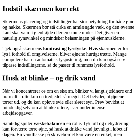
Indstil skærmen korrekt
Skærmens placering og indstillinger har stor betydning for både øjne
og nakke. Skærmen bør stå cirka en armlængde væk, og den øverste
kant skal være i øjenhøjde eller en smule under. Det giver en
naturlig synsvinkel og mindsker belastningen på øjenmusklerne.
Tjek også skærmens
kontrast og lysstyrke
. Hvis skærmen er for
lys i forhold til omgivelserne, bliver øjnene hurtigt trætte. Mange
computere har en automatisk lysjustering, men du kan også selv
tilpasse indstillingerne, så de passer til rummets lysforhold.
Husk at blinke – og drik vand
Når vi koncentrerer os om en skærm, blinker vi langt sjældnere end
normalt – ofte kun en tredjedel så meget. Det betyder, at øjnene
tørrer ud, og du kan opleve svie eller sløret syn. Prøv bevidst at
minde dig selv om at blinke oftere, især under intense
arbejdsopgaver.
Samtidig spiller
væskebalancen
en rolle. Tør luft og dehydrering
kan forværre tørre øjne, så husk at drikke vand jævnligt i løbet af
dagen. En vandflaske på skrivebordet kan være en enkel, men