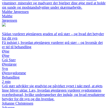
vitaminer, mineraler og madvarer der hjælper dine øjne med at holde
sig sunde og modstandsdygtige under skærmarbejde.
Malthe Jørgensen
Malthe
Jørgensen
Sådan vurderer øjenlægen graden af grå stær – og hvad det betyder
for dit syn
Få indsigt i, hvordan øjenlægen vurderer grå stær – og hvornår det
er tid til behandling
Øjne
Øjne
Grå Stær
Øjenlæge
Syn
Øjensygdomme
Behandling
2 min
Grå stær udvikler sig gradvist og påvirker synet i takt med, at øjets
linse bliver uklar. Læs, hvordan øjenlægen vurderer sygdommens
sværhedsgrad, hvilke undersøgelser der indgår, og hvad resultaterne
betyder for dit syn og din hverdag.
Johanne Christensen
Johanne