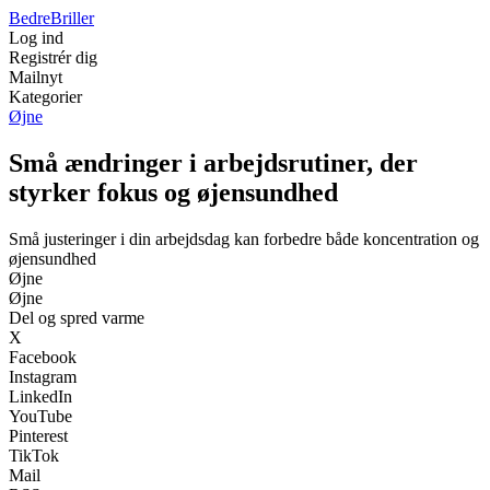
Bedre
Briller
Log ind
Registrér dig
Mailnyt
Kategorier
Øjne
Små ændringer i arbejdsrutiner, der
styrker fokus og øjensundhed
Små justeringer i din arbejdsdag kan forbedre både koncentration og
øjensundhed
Øjne
Øjne
Del og spred varme
X
Facebook
Instagram
LinkedIn
YouTube
Pinterest
TikTok
Mail