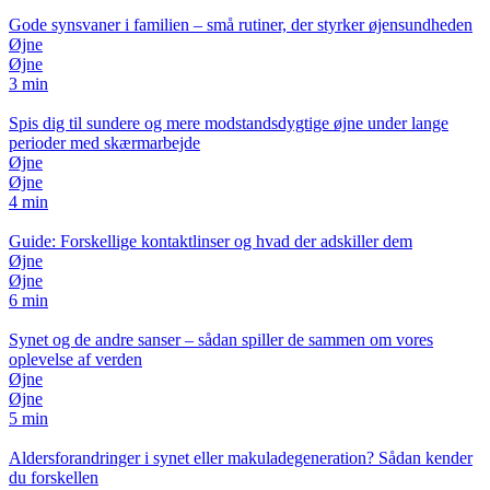
Gode synsvaner i familien – små rutiner, der styrker øjensundheden
Øjne
Øjne
3 min
Spis dig til sundere og mere modstandsdygtige øjne under lange
perioder med skærmarbejde
Øjne
Øjne
4 min
Guide: Forskellige kontaktlinser og hvad der adskiller dem
Øjne
Øjne
6 min
Synet og de andre sanser – sådan spiller de sammen om vores
oplevelse af verden
Øjne
Øjne
5 min
Aldersforandringer i synet eller makuladegeneration? Sådan kender
du forskellen