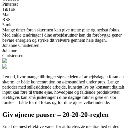
Pinterest
TikTok
Mail
RSS
5 min
Mange timer foran skærmen kan give trætte øjne og nedsat fokus.
Med enkle ændringer i dine arbejdsrutiner kan du forebygge gener,
bevare energien og styrke dit velvære gennem hele dagen.
Johanne Christensen
Johanne
Christensen
I en tid, hvor mange tilbringer størstedelen af arbejdsdagen foran en
skærm, er både koncentration og øjensundhed under pres. Lange
perioder med stillesiddende arbejde, kunstigt lys og konstant digitalt
input kan føre til trætte øjne, hovedpine og faldende produktivitet.
Heldigvis kan små justeringer i dine daglige rutiner gøre en stor
forskel – både for dit fokus og for dine øjnes velbefindende.
Giv øjnene pauser – 20-20-20-reglen
En af de mest effektive vaner for at forebygge øjentræthed er den