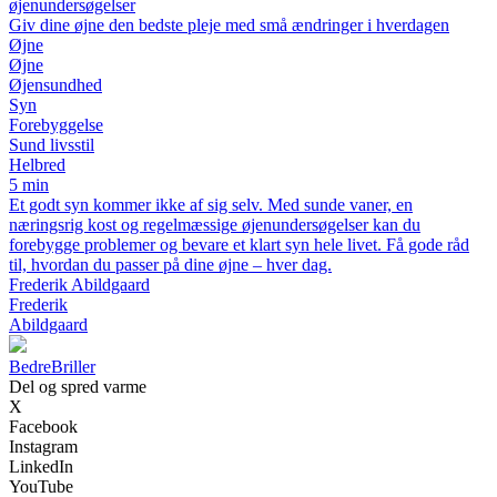
øjenundersøgelser
Giv dine øjne den bedste pleje med små ændringer i hverdagen
Øjne
Øjne
Øjensundhed
Syn
Forebyggelse
Sund livsstil
Helbred
5 min
Et godt syn kommer ikke af sig selv. Med sunde vaner, en
næringsrig kost og regelmæssige øjenundersøgelser kan du
forebygge problemer og bevare et klart syn hele livet. Få gode råd
til, hvordan du passer på dine øjne – hver dag.
Frederik Abildgaard
Frederik
Abildgaard
Bedre
Briller
Del og spred varme
X
Facebook
Instagram
LinkedIn
YouTube