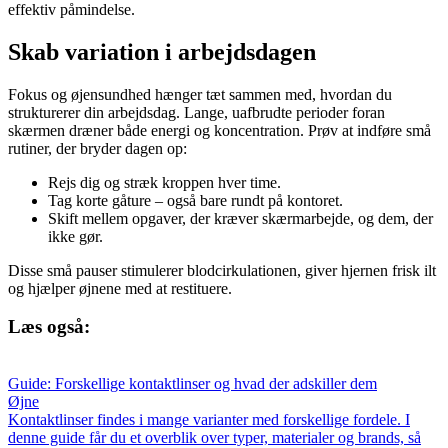
effektiv påmindelse.
Skab variation i arbejdsdagen
Fokus og øjensundhed hænger tæt sammen med, hvordan du
strukturerer din arbejdsdag. Lange, uafbrudte perioder foran
skærmen dræner både energi og koncentration. Prøv at indføre små
rutiner, der bryder dagen op:
Rejs dig og stræk kroppen hver time.
Tag korte gåture – også bare rundt på kontoret.
Skift mellem opgaver, der kræver skærmarbejde, og dem, der
ikke gør.
Disse små pauser stimulerer blodcirkulationen, giver hjernen frisk ilt
og hjælper øjnene med at restituere.
Læs også:
Guide: Forskellige kontaktlinser og hvad der adskiller dem
Øjne
Kontaktlinser findes i mange varianter med forskellige fordele. I
denne guide får du et overblik over typer, materialer og brands, så